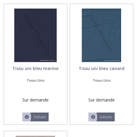
Tissus
Liberty
(10)
Tissus
Vichy
(6)
Tissus
Tissu uni bleu marine
Tissu uni bleu canard
enduits
(6)
Tissus Unis
Tissus Unis
Tissus
Sur demande
Sur demande
à
colorier
(4)
Détails
Détails
Afficher