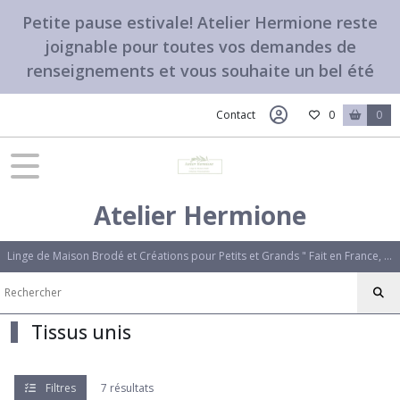
Fermer
Petite pause estivale! Atelier Hermione reste
joignable pour toutes vos demandes de
renseignements et vous souhaite un bel été
FILTRES
Tous
Contact
0
0
les
produits
Tissus,Etiquettes,Options
Atelier Hermione
Initiale
brodée
'Bougainvillier'
Linge de Maison Brodé et Créations pour Petits et Grands " Fait en France, avec amour". Des créations uniques qui vous ressemblent.
(1)
Initiale
Tissus unis
brodée
alphabet
'Rose'
(1)
Filtres
7 résultats