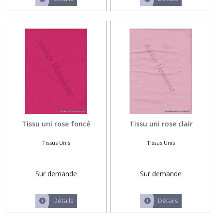
ancienne
(1)
Tissus
Fantaisie
(16)
Tissus
unis
(7)
Tissu uni rose foncé
Tissu uni rose clair
Tissus
Tissus Unis
Tissus Unis
fleuris
(3)
Sur demande
Sur demande
Tissus
rayés
(3)
Détails
Détails