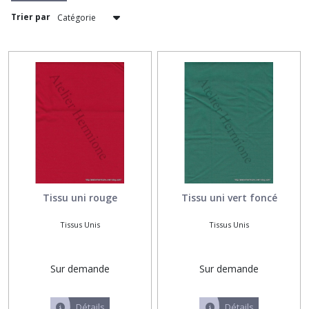
Trier par
Initiale
brodée
alphabet
'Palma'
(1)
Prénom
brodé,écriture
anglaise
(1)
Tissu uni rouge
Tissu uni vert foncé
Prénom
brodé,écriture
Tissus Unis
Tissus Unis
droite
(1)
Sur demande
Sur demande
Prénom
brodé,
écriture
Détails
Détails