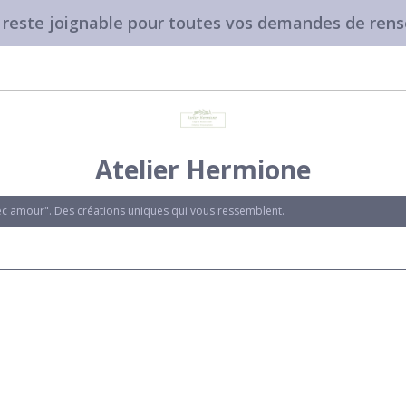
e reste joignable pour toutes vos demandes de ren
Atelier Hermione
vec amour". Des créations uniques qui vous ressemblent.