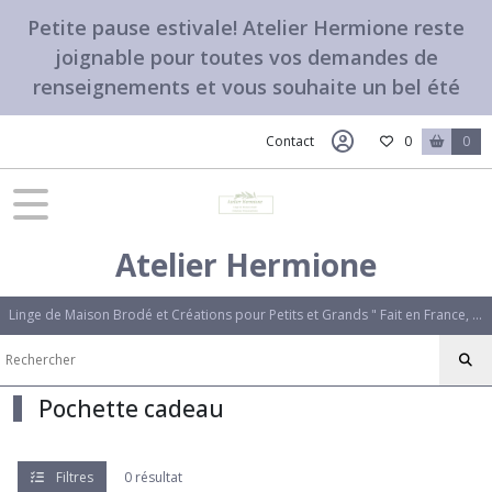
Fermer
Petite pause estivale! Atelier Hermione reste
joignable pour toutes vos demandes de
renseignements et vous souhaite un bel été
FILTRES
Tous
Contact
0
0
les
produits
Tissus,Etiquettes,Options
Atelier Hermione
Initiale
brodée
'Bougainvillier'
Linge de Maison Brodé et Créations pour Petits et Grands " Fait en France, avec amour". Des créations uniques qui vous ressemblent.
(1)
Initiale
Pochette cadeau
brodée
alphabet
'Rose'
(1)
Filtres
0 résultat