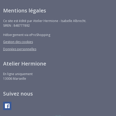
ancienne
(1)
Mentions légales
Ce site est édité par Atelier Hermione - Isabelle Albrecht.
Tissus
SIREN : 848777892
Fantaisie
(16)
Hébergement via eProShopping
Gestion des cookies
Tissus
Données personnelles
unis
(7)
Atelier Hermione
Tissus
En ligne uniquement
fleuris
13006
Marseille
(3)
Suivez nous
Tissus
rayés
(3)