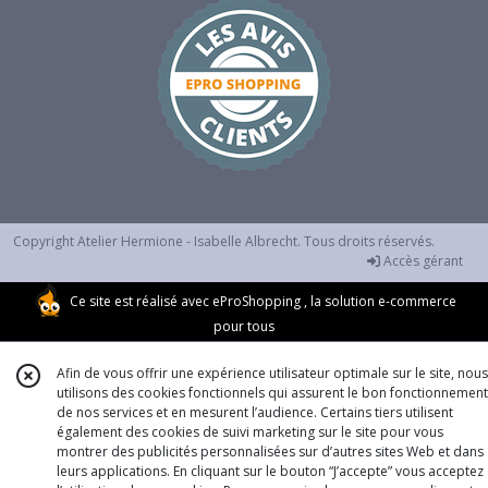
Tissus
Liberty
(10)
Tissus
Vichy
(6)
Tissus
Copyright Atelier Hermione - Isabelle Albrecht. Tous droits réservés.
enduits
Accès gérant
(6)
Ce site est réalisé avec
eProShopping
, la solution e-commerce
pour tous
Tissus
à
Afin de vous offrir une expérience utilisateur optimale sur le site, nous
colorier
utilisons des cookies fonctionnels qui assurent le bon fonctionnement
(4)
de nos services et en mesurent l’audience. Certains tiers utilisent
également des cookies de suivi marketing sur le site pour vous
montrer des publicités personnalisées sur d’autres sites Web et dans
leurs applications. En cliquant sur le bouton “J’accepte” vous acceptez
Afficher