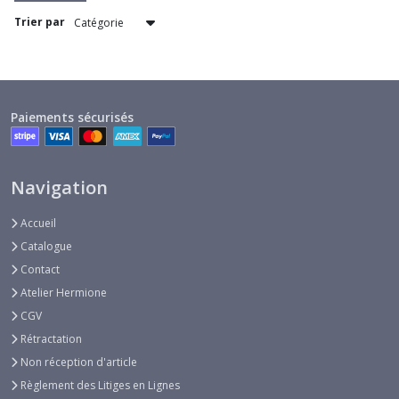
Trier par
Initiale
brodée
alphabet
'Palma'
(1)
Paiements sécurisés
Prénom
brodé,écriture
Navigation
anglaise
(1)
Accueil
Catalogue
Prénom
Contact
brodé,écriture
droite
Atelier Hermione
(1)
CGV
Rétractation
Prénom
Non réception d'article
brodé,
Règlement des Litiges en Lignes
écriture