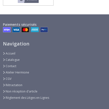
ancienne
(1)
Tissus
Paiements sécurisés
Fantaisie
(16)
Navigation
Tissus
unis
Accueil
(7)
Catalogue
Contact
Tissus
Atelier Hermione
fleuris
(3)
CGV
Rétractation
Non réception d'article
Tissus
rayés
Règlement des Litiges en Lignes
(3)