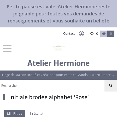
Fermer
Petite pause estivale! Atelier Hermione reste
joignable pour toutes vos demandes de
renseignements et vous souhaite un bel été
FILTRES
Tous
Contact
0
0
les
produits
Tissus,Etiquettes,Options
Atelier Hermione
Initiale
brodée
'Bougainvillier'
Linge de Maison Brodé et Créations pour Petits et Grands " Fait en France, avec amour". Des créations uniques qui vous ressemblent.
(1)
Initiale
Initiale brodée alphabet 'Rose'
brodée
alphabet
'Rose'
(1)
Filtres
1 résultat