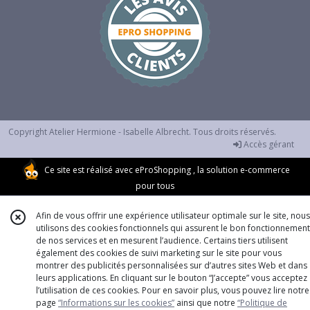
les
résultats
Copyright Atelier Hermione - Isabelle Albrecht. Tous droits réservés.
Accès gérant
Ce site est réalisé avec
eProShopping
, la solution e-commerce
pour tous
Afin de vous offrir une expérience utilisateur optimale sur le site, nous
utilisons des cookies fonctionnels qui assurent le bon fonctionnement
de nos services et en mesurent l’audience. Certains tiers utilisent
également des cookies de suivi marketing sur le site pour vous
montrer des publicités personnalisées sur d’autres sites Web et dans
leurs applications. En cliquant sur le bouton “J’accepte” vous acceptez
l’utilisation de ces cookies. Pour en savoir plus, vous pouvez lire notre
page
“Informations sur les cookies”
ainsi que notre
“Politique de