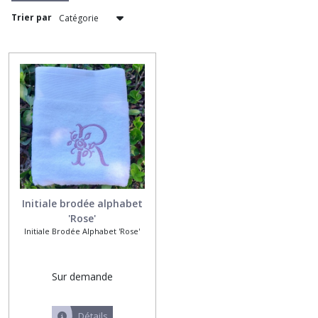
Trier par
Initiale
brodée
alphabet
'Palma'
(1)
Prénom
brodé,écriture
anglaise
(1)
Initiale brodée alphabet
Prénom
'Rose'
brodé,écriture
Initiale Brodée Alphabet 'Rose'
droite
(1)
Sur demande
Prénom
brodé,
écriture
Détails