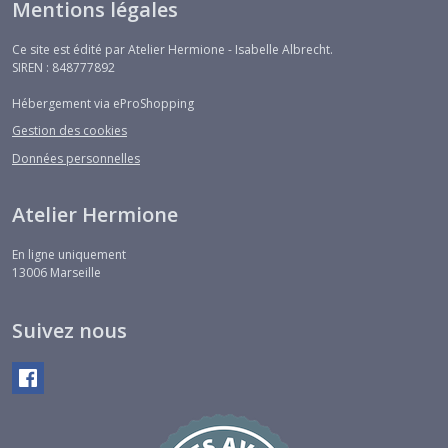
Mentions légales
Tissus
Liberty
Ce site est édité par Atelier Hermione - Isabelle Albrecht.
(10)
SIREN : 848777892
Hébergement via eProShopping
Tissus
Gestion des cookies
Vichy
(6)
Données personnelles
Atelier Hermione
Tissus
enduits
(6)
En ligne uniquement
13006
Marseille
Tissus
Suivez nous
à
colorier
(4)
Afficher