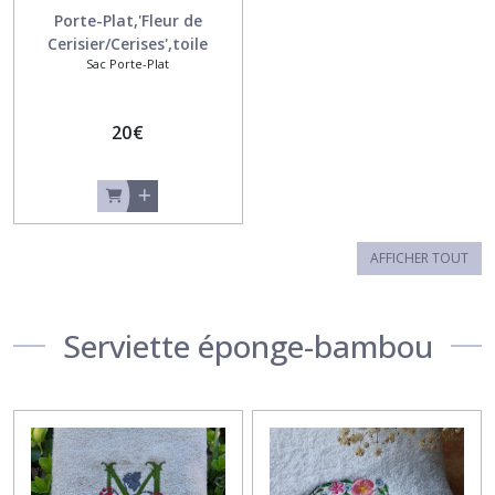
Porte-Plat,'Fleur de
Cerisier/Cerises',toile
Sac Porte-Plat
enduite
20
€
AFFICHER TOUT
Serviette éponge-bambou