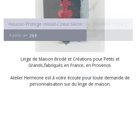
Housse-Protège missel-Coeur Sacré
Housse/Protège- Missel, Custode missel : broderie 'Croix 2'
26
26
€
€
À partir de
À partir de
Linge de Maison Brodé et Créations pour Petits et
Grands,fabriqués en France, en Provence.
Atelier Hermione est à votre écoute pour toute demande de
personnalisation sur du linge de
maiso
n.