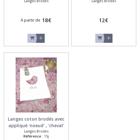
Langes Brodés
Langes Brodés
18
€
12
€
À partir de
Langes coton brodés avec
appliqué 'noeud' , 'cheval'
Langes Brodés
,'oiseau' ou 'aile d'ange'
Référence :
15j