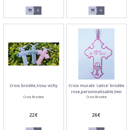
Croix brodée,tissu vichy
Croix murale 'calice' brodée
rose,personnalisable,lien
Croix Brodée
Croix Brodée
Liberty
22
€
26
€