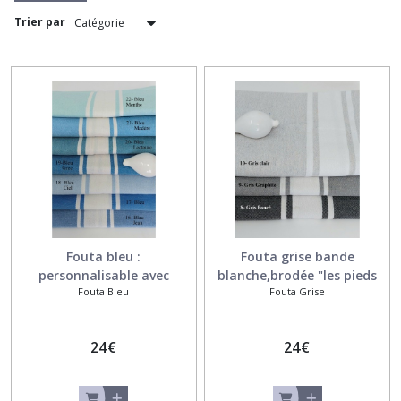
rouge-
Trier par
orange
(1)
Foutas
rose
(2)
Fouta
verte-
jaune
(1)
Fouta bleu :
Fouta grise bande
personnalisable avec
blanche,brodée "les pieds
Fouta
Fouta Bleu
Fouta Grise
broderie
dans le sable"
beige
(1)
24
€
24
€
Afficher