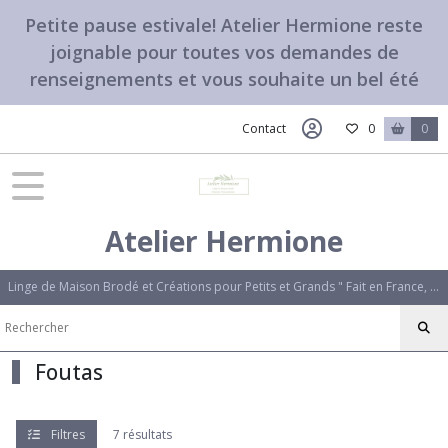
Fermer
Petite pause estivale! Atelier Hermione reste
joignable pour toutes vos demandes de
renseignements et vous souhaite un bel été
FILTRES
Tous
Contact
0
0
les
produits
Foutas
Atelier Hermione
Fouta
bleu
(1)
Linge de Maison Brodé et Créations pour Petits et Grands " Fait en France, avec amour". Des créations uniques qui vous ressemblent.
Fouta
grise
Foutas
(1)
Filtres
7 résultats
Fouta