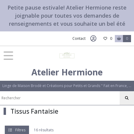
Fermer
Petite pause estivale! Atelier Hermione reste
joignable pour toutes vos demandes de
renseignements et vous souhaite un bel été
FILTRES
Tous
Contact
0
0
les
produits
Tissus,Etiquettes,Options
Atelier Hermione
Initiale
brodée
'Bougainvillier'
Linge de Maison Brodé et Créations pour Petits et Grands " Fait en France, avec amour". Des créations uniques qui vous ressemblent.
(1)
Initiale
Tissus Fantaisie
brodée
alphabet
'Rose'
(1)
Filtres
16 résultats