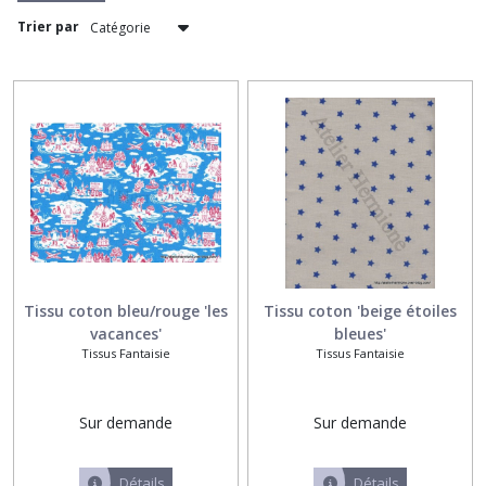
Trier par
Initiale
brodée
alphabet
'Palma'
(1)
Prénom
brodé,écriture
anglaise
(1)
Tissu coton bleu/rouge 'les
Tissu coton 'beige étoiles
Prénom
vacances'
bleues'
brodé,écriture
Tissus Fantaisie
Tissus Fantaisie
droite
(1)
Sur demande
Sur demande
Prénom
brodé,
écriture
Détails
Détails