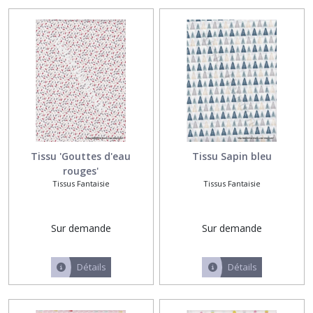
Tissus
Liberty
(10)
Tissus
Vichy
(6)
Tissus
Tissu 'Gouttes d'eau
Tissu Sapin bleu
enduits
rouges'
(6)
Tissus Fantaisie
Tissus Fantaisie
Tissus
Sur demande
Sur demande
à
colorier
(4)
Détails
Détails
Afficher