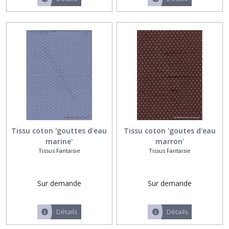
ancienne
(1)
Tissus
Fantaisie
(16)
Tissus
unis
(7)
Tissu coton 'gouttes d'eau
Tissu coton 'goutes d'eau
marine'
marron'
Tissus
Tissus Fantaisie
Tissus Fantaisie
fleuris
(3)
Sur demande
Sur demande
Tissus
rayés
(3)
Détails
Détails