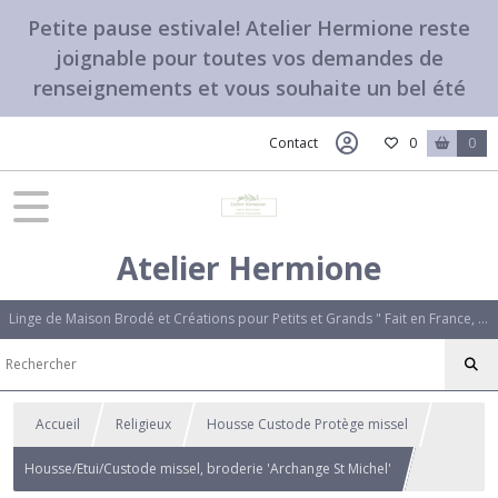
Petite pause estivale! Atelier Hermione reste
joignable pour toutes vos demandes de
renseignements et vous souhaite un bel été
Contact
0
0
Atelier Hermione
Linge de Maison Brodé et Créations pour Petits et Grands " Fait en France, avec amour". Des créations uniques qui vous ressemblent.
Accueil
Religieux
Housse Custode Protège missel
Housse/Etui/Custode missel, broderie 'Archange St Michel'