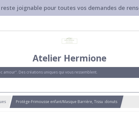
e reste joignable pour toutes vos demandes de ren
Atelier Hermione
vec amour". Des créations uniques qui vous ressemblent.
ques
Protège-Frimousse enfant/Masque Barrière, Tissu :donuts