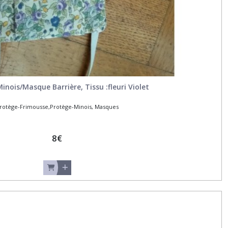
inois/Masque Barrière, Tissu :fleuri Violet
rotège-Frimousse,Protège-Minois, Masques
8
€