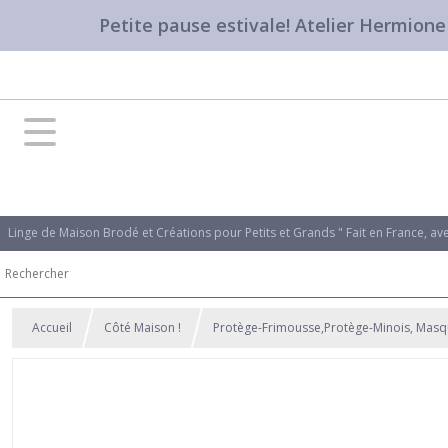
Petite pause estivale! Atelier Hermion
Linge de Maison Brodé et Créations pour Petits et Grands " Fait en France, a
Accueil
Côté Maison !
Protège-Frimousse,Protège-Minois, Mas