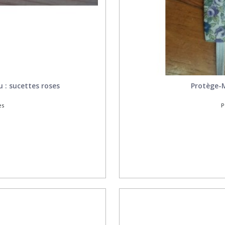
 : sucettes roses
Protège-M
es
P