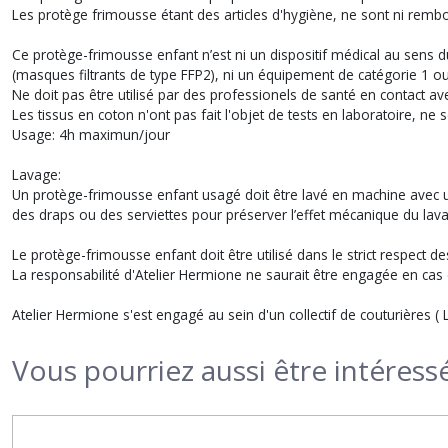
Les protège frimousse étant des articles d'hygiène, ne sont ni remb
Ce protège-frimousse enfant n’est ni un dispositif médical au sens
(masques filtrants de type FFP2), ni un équipement de catégorie 1 ou
Ne doit pas être utilisé par des professionels de santé en contact a
Les tissus en coton n'ont pas fait l'objet de tests en laboratoire, n
Usage: 4h maximun/jour
Lavage:
Un protège-frimousse enfant usagé doit être lavé en machine avec u
des draps ou des serviettes pour préserver l’effet mécanique du lavage
Le protège-frimousse enfant doit être utilisé dans le strict respect 
La responsabilité d'Atelier Hermione ne saurait être engagée en cas 
Atelier Hermione s'est engagé au sein d'un collectif de couturières
Vous pourriez aussi être intéress